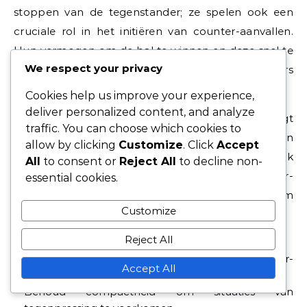
stoppen van de tegenstander; ze spelen ook een
cruciale rol in het initiëren van counter-aanvallen.
Hun vermogen om de bal te winnen en deze snel te
We respect your privacy
verdelen naar middenvelders of vleugelverdedigers
kan de basis leggen voor snelle aanvallende acties.
Cookies help us improve your experience,
deliver personalized content, and analyze
Effectieve communicatie tussen verdedigers zorgt
traffic. You can choose which cookies to
ervoor dat ze druktriggers kunnen anticiperen en
allow by clicking
Customize
. Click
Accept
snel kunnen herstellen na balverlies. Ze moeten ook
All
to consent or
Reject All
to decline non-
bewust zijn van hun positionering om counter-
essential cookies.
aanvallen te ondersteunen terwijl ze waakzaam
Customize
blijven tegen tegenpressing van de tegenstander.
Reject All
Win duels om snel balbezit te herwinnen.
Maak nauwkeurige lange passes om counter-
Accept All
aanvallen te initiëren.
Behoud compactheid om situaties van