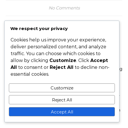
No Comments
We respect your privacy
Cookies help us improve your experience,
deliver personalized content, and analyze
traffic. You can choose which cookies to
LUCAS HARTMAN
allow by clicking
Customize
. Click
Accept
All
to consent or
Reject All
to decline non-
Lucas Hartman is een gepassioneerde voetbalstrateeg
essential cookies.
en coach met meer dan tien jaar ervaring in
jeugdontwikkeling. Hij is gespecialiseerd in de 3-5-2
Customize
formatie, omdat hij gelooft dat deze een perfecte
balans biedt tussen verdediging en aanval. Wanneer
Reject All
hij niet op het veld staat, geniet Lucas ervan om
wedstrijdbeelden te analyseren en inzichten te delen
Accept All
met medeliefhebbers.