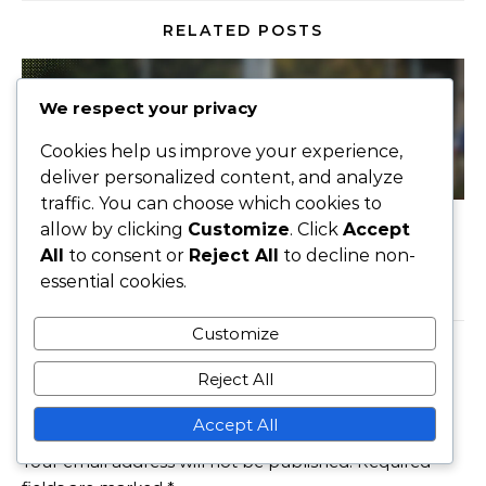
RELATED POSTS
We respect your privacy
Cookies help us improve your experience,
deliver personalized content, and analyze
traffic. You can choose which cookies to
Tactische Analyse van de 3-5-2 Formatie: Analyse
allow by clicking
Customize
. Click
Accept
All
to consent or
Reject All
to decline non-
van de wedstrijdprestaties
essential cookies.
17/02/2026
Customize
LEAVE A REPLY
Reject All
Accept All
Your email address will not be published.
Required