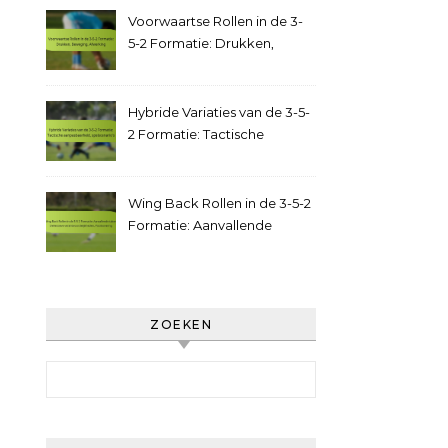
middenveld
Voorwaartse Rollen in de 3-
5-2 Formatie: Drukken,
Beweging, Afwerking
Hybride Variaties van de 3-5-
2 Formatie: Tactische
aanpasbaarheid,
spelscenario’s
Wing Back Rollen in de 3-5-2
Formatie: Aanvallende
taken, Defensieve
verantwoordelijkheden,
Positionering
ZOEKEN
Search for: