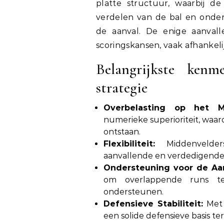
platte structuur, waarbij d
verdelen van de bal en onder
de aanval. De enige aanvall
scoringskansen, vaak afhankel
Belangrijkste kenm
strategie
Overbelasting op het M
numerieke superioriteit, waa
ontstaan.
Flexibiliteit:
Middenvelder
aanvallende en verdedigende r
Ondersteuning voor de Aan
om overlappende runs te
ondersteunen.
Defensieve Stabiliteit:
Met 
een solide defensieve basis te