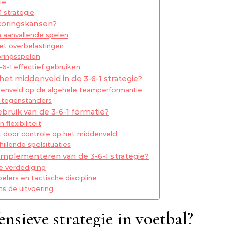
ie
1 strategie
scoringskansen?
n aanvallende spelen
et overbelastingen
ringsspelen
6-1 effectief gebruiken
et middenveld in de 3-6-1 strategie?
denveld op de algehele teamperformantie
e tegenstanders
ebruik van de 3-6-1 formatie?
flexibiliteit
it door controle op het middenveld
llende spelsituaties
 implementeren van de 3-6-1 strategie?
e verdediging
elers en tactische discipline
ns de uitvoering
ensieve strategie in voetbal?