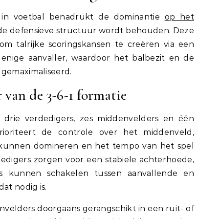
ie in voetbal benadrukt de dominantie
op het
olide defensieve structuur wordt behouden. Deze
 om talrijke scoringskansen te creëren via een
nige aanvaller, waardoor het balbezit en de
 gemaximaliseerd.
r van de 3-6-1 formatie
it drie verdedigers, zes middenvelders en één
prioriteert de controle over het middenveld,
 kunnen domineren en het tempo van het spel
edigers zorgen voor een stabiele achterhoede,
rs kunnen schakelen tussen aanvallende en
t nodig is.
nvelders doorgaans gerangschikt in een ruit- of