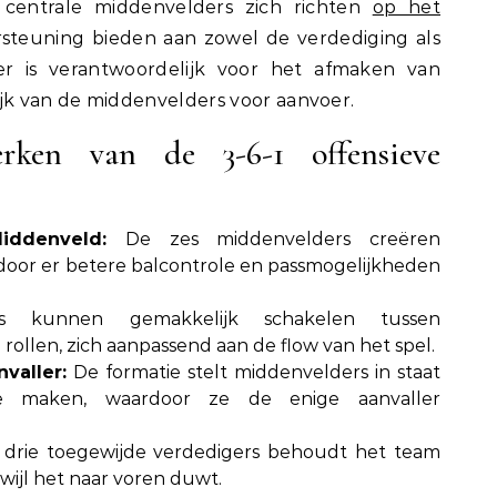
e centrale middenvelders zich richten
op het
steuning bieden aan zowel de verdediging als
er is verantwoordelijk voor het afmaken van
ijk van de middenvelders voor aanvoer.
erken van de 3-6-1 offensieve
iddenveld:
De zes middenvelders creëren
rdoor er betere balcontrole en passmogelijkheden
s kunnen gemakkelijk schakelen tussen
ollen, zich aanpassend aan de flow van het spel.
valler:
De formatie stelt middenvelders in staat
 maken, waardoor ze de enige aanvaller
drie toegewijde verdedigers behoudt het team
rwijl het naar voren duwt.