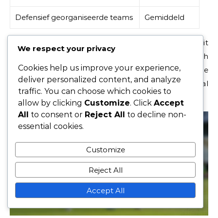
Defensief georganiseerde teams
Gemiddeld
Over het algemeen hangt de situationele effectiviteit
We respect your privacy
van de 3-5-2 formatie af van het vermogen om zich
Cookies help us improve your experience,
aan te passen aan de sterktes en zwaktes van de
deliver personalized content, and analyze
tegenstander, waardoor tactisch bewustzijn cruciaal
traffic. You can choose which cookies to
is voor succes.
allow by clicking
Customize
. Click
Accept
All
to consent or
Reject All
to decline non-
essential cookies.
Customize
Reject All
Accept All