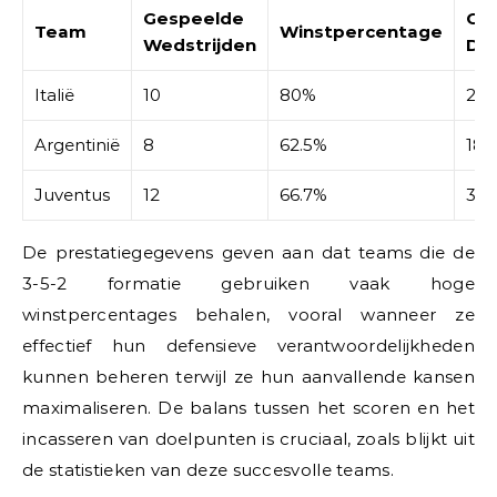
Gespeelde
Ge
Team
Winstpercentage
Wedstrijden
Do
Italië
10
80%
25
Argentinië
8
62.5%
18
Juventus
12
66.7%
30
De prestatiegegevens geven aan dat teams die de
3-5-2 formatie gebruiken vaak hoge
winstpercentages behalen, vooral wanneer ze
effectief hun defensieve verantwoordelijkheden
kunnen beheren terwijl ze hun aanvallende kansen
maximaliseren. De balans tussen het scoren en het
incasseren van doelpunten is cruciaal, zoals blijkt uit
de statistieken van deze succesvolle teams.