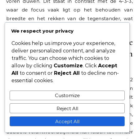
voren duwen. Dit staat in contrast met de 4-3-3,
waar de focus vaak ligt op het behouden van
breedte en het rekken van de tegenstander, wat
soms de centrale aanvaller kan isoleren.
We respect your privacy
Afwegingen in de
Cookies help us improve your experience,
deliver personalized content, and analyze
verantwoordelijkheden van
traffic. You can choose which cookies to
aanvallers tussen formaties
allow by clicking
Customize
. Click
Accept
All
to consent or
Reject All
to decline non-
De verantwoordelijkheden van aanvallers in de 3-5-2
essential cookies.
formatie vereisen een balans tussen aanvallende en
Customize
defensieve taken. Hoewel van aanvallers wordt
verwacht dat ze doelpunten scoren, moeten ze ook
Reject All
bijdragen aan de defensieve structuur van het team,
Accept All
vooral wanneer de wing-backs hoog staan. Deze
dubbele verantwoordelijkheid kan leiden tot minder