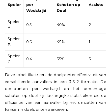
Speler
per
Schoten op
Assists
Wedstrijd
Doel
Speler
0.5
40%
2
A
Speler
0.6
45%
1
B
Speler
0.4
35%
3
C
Deze tabel illustreert de doelpunteneffectiviteit van
verschillende aanvallers in een 3-5-2 formatie. De
doelpunten per wedstrijd en het percentage
schoten op doel zijn belangrijke statistieken die de
efficiëntie van een aanvaller bij het omzetten van
kansen in doelpunten aangeven.