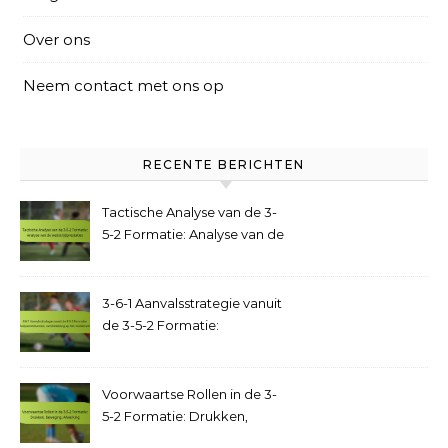
Over ons
Neem contact met ons op
RECENTE BERICHTEN
Tactische Analyse van de 3-
5-2 Formatie: Analyse van de
wedstrijdprestaties
3-6-1 Aanvalsstrategie vanuit
de 3-5-2 Formatie:
Doelpuntenkansen,
overbelasting op het
middenveld
Voorwaartse Rollen in de 3-
5-2 Formatie: Drukken,
Beweging, Afwerking