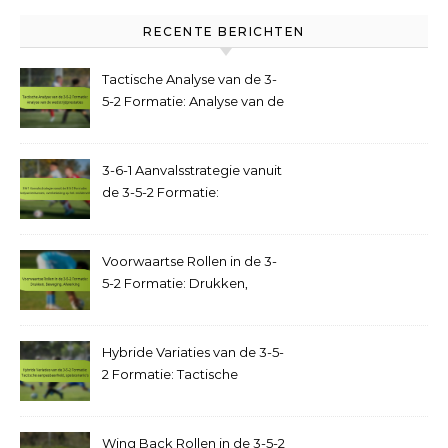
RECENTE BERICHTEN
Tactische Analyse van de 3-
5-2 Formatie: Analyse van de
wedstrijdprestaties
3-6-1 Aanvalsstrategie vanuit
de 3-5-2 Formatie:
Doelpuntenkansen,
overbelasting op het
middenveld
Voorwaartse Rollen in de 3-
5-2 Formatie: Drukken,
Beweging, Afwerking
Hybride Variaties van de 3-5-
2 Formatie: Tactische
aanpasbaarheid,
spelscenario’s
Wing Back Rollen in de 3-5-2