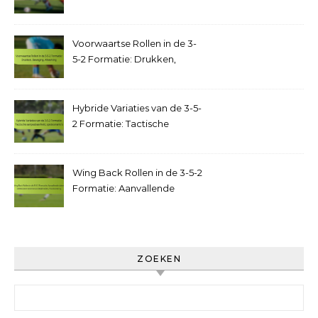
Doelpuntenkansen,
overbelasting op het
middenveld
Voorwaartse Rollen in de 3-
5-2 Formatie: Drukken,
Beweging, Afwerking
Hybride Variaties van de 3-5-
2 Formatie: Tactische
aanpasbaarheid,
spelscenario’s
Wing Back Rollen in de 3-5-2
Formatie: Aanvallende
taken, Defensieve
verantwoordelijkheden,
Positionering
ZOEKEN
Search for: